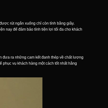
 được rút ngắn xuống chỉ còn tính bằng giây.
iện nay để đảm bảo tính tiện lợi tối đa cho khách
n đưa ra những cam kết đanh thép về chất lượng
ể phục vụ khách hàng một cách tốt nhất hằng