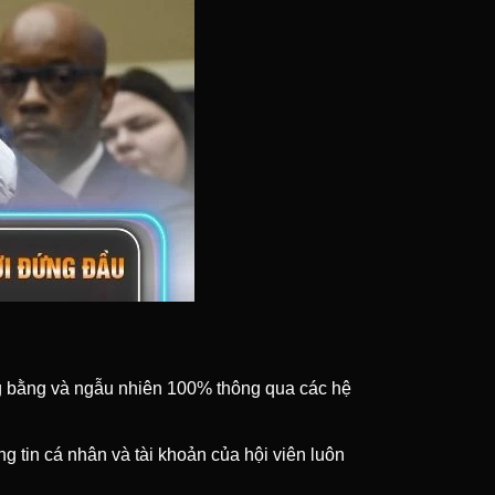
ông bằng và ngẫu nhiên 100% thông qua các hệ
 tin cá nhân và tài khoản của hội viên luôn