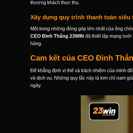
thượng khách thực thụ.
Xây dựng quy trình thanh toán siêu
Một trong những đóng góp lớn nhất của ông chính 
CEO Đình Thắng 23WIN
đã thiết lập mạng lưới 
hàng.
Cam kết của CEO Đình Thắng
Để khẳng định vị thế và trách nhiệm của mình đố
và dịch vụ. Những quy tắc này là kim chỉ nam g
ngày.