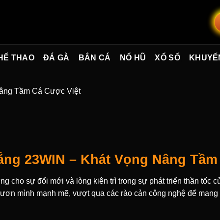
HỂ THAO
ĐÁ GÀ
BẮN CÁ
NỔ HŨ
XỔ SỐ
KHUYẾ
âng Tầm Cá Cược Việt
ắng 23WIN – Khát Vọng Nâng Tầm 
ng cho sự đổi mới và lòng kiên trì trong sự phát triển thần tốc c
ã vươn mình mạnh mẽ, vượt qua các rào cản công nghệ để mang 