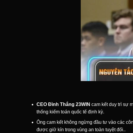
CEO Đình Thắng 23WIN
cam kết duy trì sự 
thống kiểm toán quốc tế định kỳ.
Ông cam kết không ngừng đầu tư vào các công 
được giữ kín trong vùng an toàn tuyệt đối..