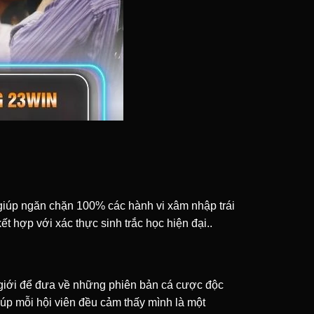
 giúp ngăn chặn 100% các hành vi xâm nhập trái
t hợp với xác thực sinh trắc học hiện đại..
 giới để đưa về những phiên bản cá cược độc
iúp mỗi hội viên đều cảm thấy mình là một