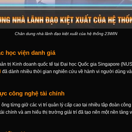
Chân dung nhà lãnh đạo kiệt xuất của hệ thống 23WIN
ác học viện danh giá
ản trị Kinh doanh quốc tế tại Đại học Quốc gia Singapore (NUS)
N
đã dành nhiều thời gian nghiên cứu về hành vi người dùng và 
vực công nghệ tài chính
 ông từng giữ các vị trí quản lý cấp cao tại nhiều tập đoàn công 
ài chính và am hiểu thị trường giải trí đã tạo nên một nền tả