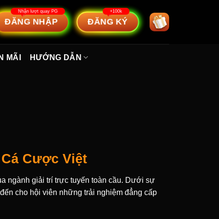
ĐĂNG NHẬP
ĐĂNG KÝ
N MÃI
HƯỚNG DẪN
Cá Cược Việt
ủa ngành giải trí trực tuyến toàn cầu. Dưới sự
đến cho hội viên những trải nghiệm đẳng cấp