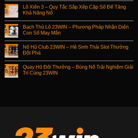
Lô Xiên 3 – Quy Tắc Sắp Xếp Cặp Số Để Tăng
Khả Năng Nổ
Bạch Thủ Lô 23WIN – Phương Pháp Nhận Diện
Con Số May Mắn
Nổ Hũ Club 23WIN – Hệ Sinh Thái Slot Thưởng
Đột Phá
Quay Hũ Đổi Thưởng – Bùng Nổ Trải Nghiệm Giải
Trí Cùng 23WIN