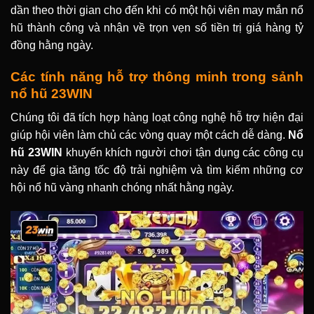
dần theo thời gian cho đến khi có một hội viên may mắn nổ
hũ thành công và nhận về trọn vẹn số tiền trị giá hàng tỷ
đồng hằng ngày.
Các tính năng hỗ trợ thông minh trong sảnh
nổ hũ 23WIN
Chúng tôi đã tích hợp hàng loạt công nghệ hỗ trợ hiện đại
giúp hội viên làm chủ các vòng quay một cách dễ dàng.
Nổ
hũ 23WIN
khuyến khích người chơi tận dụng các công cụ
này để gia tăng tốc độ trải nghiệm và tìm kiếm những cơ
hội nổ hũ vàng nhanh chóng nhất hằng ngày.