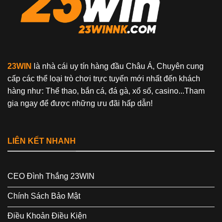
23WIN
là nhà cái uy tín hàng đầu Châu Á, Chuyên cung
cấp các thể loại trò chơi trực tuyến mới nhất đến khách
hàng như: Thể thao, bắn cá, đá gà, xổ số, casino...Tham
gia ngay để được những ưu đãi hấp dẫn!
LIÊN KẾT NHANH
CEO Đình Thắng 23WIN
Chính Sách Bảo Mật
Điều Khoản Điều Kiện