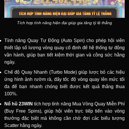
Tích hợp tính năng hiện đại giúp gia tăng tỷ lệ thắng
Tính năng Quay Tự Động (Auto Spin) cho phép hội viên
thiết lập số lượng vòng quay cố định để hệ thống tự động
vận hành, giúp bạn tiết kiệm thời gian và công sức hằng
ngày.
Chế độ Quay Nhanh (Turbo Mode) giúp lược bỏ các hiệu
ứng hình ảnh rườm rà, đẩy tốc độ vòng quay lên mức tối
đa để bạn nhanh chóng biết được kết quả thắng thua
100%.
Nổ hũ 23WIN
tích hợp tính năng Mua Vòng Quay Miễn Phí
(Buy Free Spins), giúp hội viên trực tiếp tiến vào vòng
thưởng đặc biệt mà không cần chờ đợi các biểu tượng
Scatter hằng ngày.