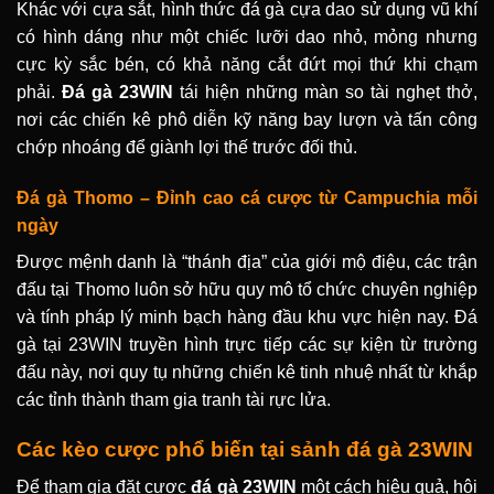
Khác với cựa sắt, hình thức đá gà cựa dao sử dụng vũ khí
có hình dáng như một chiếc lưỡi dao nhỏ, mỏng nhưng
cực kỳ sắc bén, có khả năng cắt đứt mọi thứ khi chạm
phải.
Đá gà 23WIN
tái hiện những màn so tài nghẹt thở,
nơi các chiến kê phô diễn kỹ năng bay lượn và tấn công
chớp nhoáng để giành lợi thế trước đối thủ.
Đá gà Thomo – Đỉnh cao cá cược từ Campuchia mỗi
ngày
Được mệnh danh là “thánh địa” của giới mộ điệu, các trận
đấu tại Thomo luôn sở hữu quy mô tổ chức chuyên nghiệp
và tính pháp lý minh bạch hàng đầu khu vực hiện nay. Đá
gà tại 23WIN truyền hình trực tiếp các sự kiện từ trường
đấu này, nơi quy tụ những chiến kê tinh nhuệ nhất từ khắp
các tỉnh thành tham gia tranh tài rực lửa.
Các kèo cược phổ biến tại sảnh đá gà 23WIN
Để tham gia đặt cược
đá gà 23WIN
một cách hiệu quả, hội