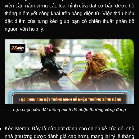
viên cần nắm vững các loại hình cửa đặt cơ bản được hệ
thống niêm yết công khai trên bảng điện tử. Việc thấu hiểu
đặc điểm của từng kèo giúp bạn có chiến thuật phân bổ
nguồn vốn hợp lý.
Lựa chọn cửa đặt thông minh để nhận thưởng xứng đáng
Kèo Meron: Đây là cửa đặt dành cho chiến kê của đội chủ
nhà (thường được đánh giá cao hơn), mang lại tỷ lệ thắng