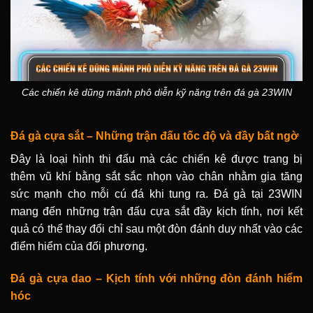
Các chiến kê dũng mãnh phô diễn kỹ năng trên đá gà 23WIN
Đá gà cựa sắt – Những trận đấu tốc độ và đầy bất ngờ
Đây là loại hình thi đấu mà các chiến kê được trang bị
thêm vũ khí bằng sắt sắc nhọn vào chân nhằm gia tăng
sức mạnh cho mỗi cú đá khi tung ra. Đá gà tại 23WIN
mang đến những trận đấu cựa sắt đầy kịch tính, nơi kết
quả có thể thay đổi chỉ sau một đòn đánh duy nhất vào các
điểm hiểm của đối phương.
Đá gà cựa dao – Kịch tính với những đòn đánh hiểm
hóc