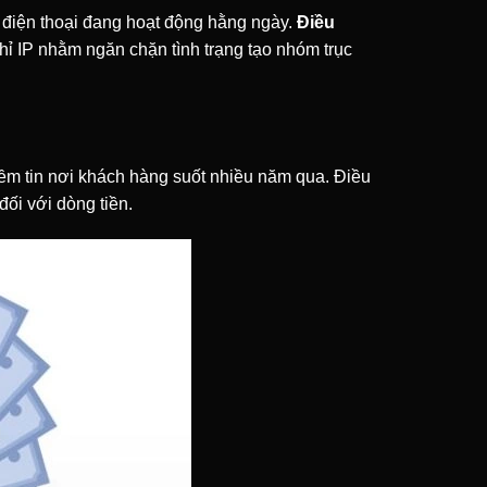
 điện thoại đang hoạt động hằng ngày.
Điều
chỉ IP nhằm ngăn chặn tình trạng tạo nhóm trục
niềm tin nơi khách hàng suốt nhiều năm qua. Điều
đối với dòng tiền.