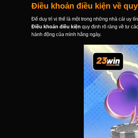
Điều khoản điều kiện về qu
Để duy trì vị thế là một trong những nhà cái uy t
Điều khoản điều kiện
quy định rõ ràng về tư cá
hành động của mình hằng ngày.