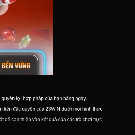
vệ quyền lợi hợp pháp của bạn hằng ngày.
àn tiền đặc quyền của 23WIN dưới mọi hình thức.
 để can thiệp vào kết quả của các trò chơi trực