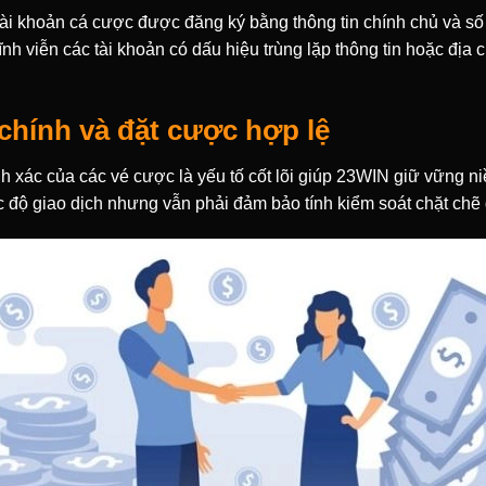
tài khoản cá cược được đăng ký bằng thông tin chính chủ và số
nh viễn các tài khoản có dấu hiệu trùng lặp thông tin hoặc địa 
 chính và đặt cược hợp lệ
ính xác của các vé cược là yếu tố cốt lõi giúp 23WIN giữ vững 
ốc độ giao dịch nhưng vẫn phải đảm bảo tính kiểm soát chặt chẽ 