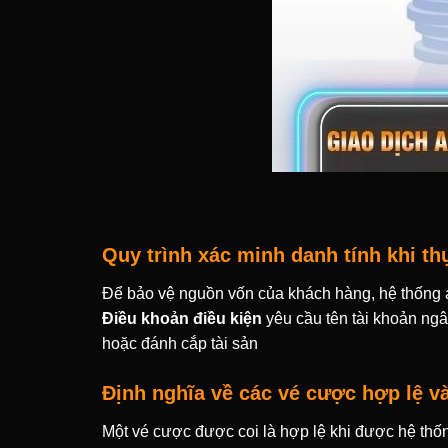
Quy trình xác minh danh tính khi th
Để bảo vệ nguồn vốn của khách hàng, hệ thống áp 
Điều khoản điều kiện
yêu cầu tên tài khoản ngâ
hoặc đánh cắp tài sản
Định nghĩa về các vé cược hợp lệ v
Một vé cược được coi là hợp lệ khi được hệ thốn