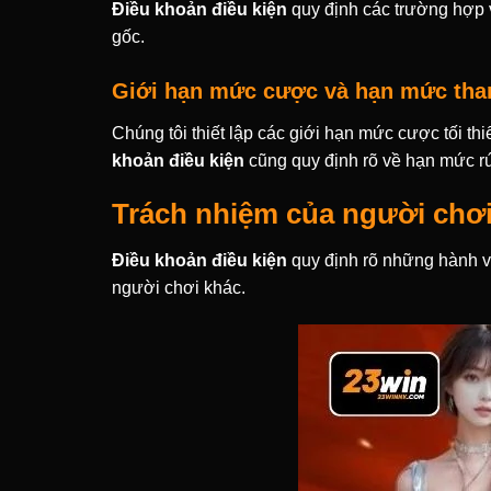
Điều khoản điều kiện
quy định các trường hợp v
gốc.
Giới hạn mức cược và hạn mức than
Chúng tôi thiết lập các giới hạn mức cược tối th
khoản điều kiện
cũng quy định rõ về hạn mức rút
Trách nhiệm của người chơi
Điều khoản điều kiện
quy định rõ những hành vi
người chơi khác.