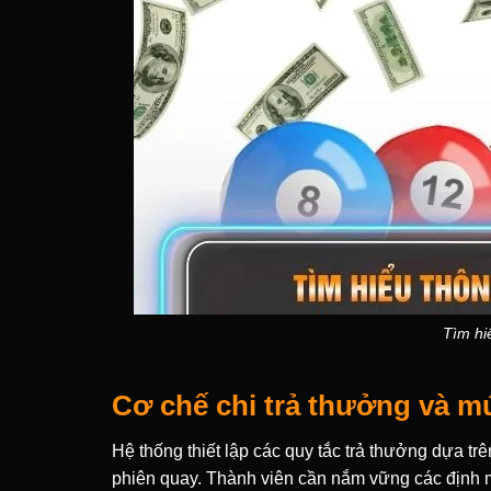
Tìm hiể
Cơ chế chi trả thưởng và 
Hệ thống thiết lập các quy tắc trả thưởng dựa tr
phiên quay. Thành viên cần nắm vững các định