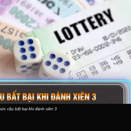
ức cầu bất bại khi đánh xiên 3