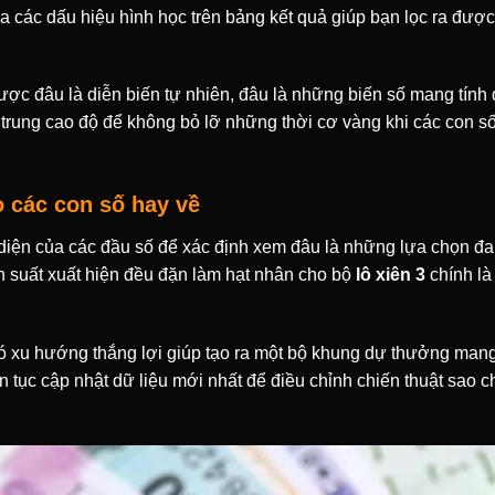
 ra các dấu hiệu hình học trên bảng kết quả giúp bạn lọc ra được
được đâu là diễn biến tự nhiên, đâu là những biến số mang tính
p trung cao độ để không bỏ lỡ những thời cơ vàng khi các con số
o các con số hay về
 diện của các đầu số để xác định xem đâu là những lựa chọn đa
n suất xuất hiện đều đặn làm hạt nhân cho bộ
lô xiên 3
chính là
 xu hướng thắng lợi giúp tạo ra một bộ khung dự thưởng mang
n tục cập nhật dữ liệu mới nhất để điều chỉnh chiến thuật sao 