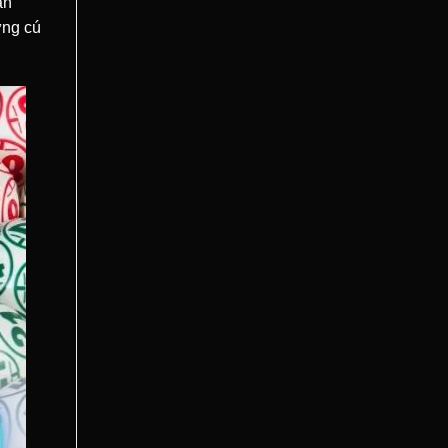
ấn
ững cú