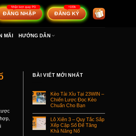
ĐĂNG NHẬP
ĐĂNG KÝ
N MÃI
HƯỚNG DẪN
Nổ
BÀI VIẾT MỚI NHẤT
Kèo Tài Xỉu Tại 23WIN –
Chiến Lược Đọc Kèo
Chuẩn Cho Bạn
 cược
 hợp,
Lô Xiên 3 – Quy Tắc Sắp
Xếp Cặp Số Để Tăng
i
Khả Năng Nổ