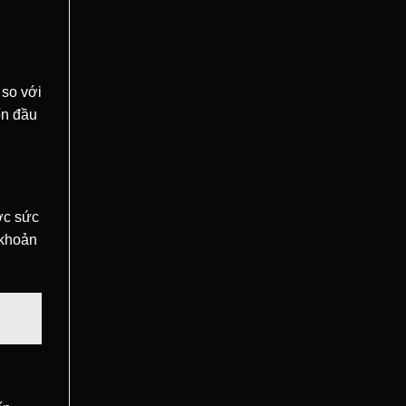
 so với
ốn đầu
ợc sức
 khoản