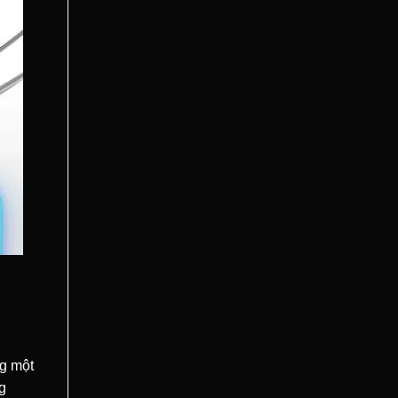
ng một
g