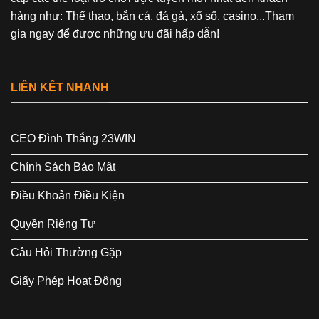
hàng như: Thể thao, bắn cá, đá gà, xổ số, casino...Tham
gia ngay để được những ưu đãi hấp dẫn!
LIÊN KẾT NHANH
CEO Đình Thắng 23WIN
Chính Sách Bảo Mật
Điều Khoản Điều Kiện
Quyền Riêng Tư
Câu Hỏi Thường Gặp
Giấy Phép Hoạt Động