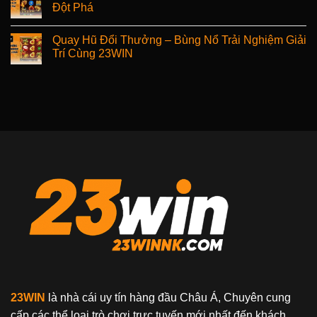
Đột Phá
Quay Hũ Đổi Thưởng – Bùng Nổ Trải Nghiệm Giải
Trí Cùng 23WIN
23WIN
là nhà cái uy tín hàng đầu Châu Á, Chuyên cung
cấp các thể loại trò chơi trực tuyến mới nhất đến khách