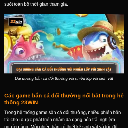
suốt toàn bộ thời gian tham gia.
Đại dương bắn cá đổi thưởng với nhiều lớp với sinh vật
Các game bắn cá đổi thưởng nổi bật trong hệ
thống 23WIN
Trong hệ thống game săn cá đổi thưởng, nhiều phiên bản
trò chơi được phát triển nhằm đa dạng hóa trải nghiệm
người dùng. Mỗi phiên bản có thiết kế sinh vật và tốc độ