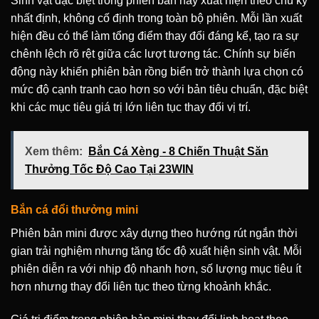
Sinh vật đặc biệt trong phiên bản này xuất hiện theo chu kỳ
nhất định, không cố định trong toàn bộ phiên. Mỗi lần xuất
hiện đều có thể làm tổng điểm thay đổi đáng kể, tạo ra sự
chênh lệch rõ rệt giữa các lượt tương tác. Chính sự biến
động này khiến phiên bản rồng biển trở thành lựa chọn có
mức độ cạnh tranh cao hơn so với bản tiêu chuẩn, đặc biệt
khi các mục tiêu giá trị lớn liên tục thay đổi vị trí.
Xem thêm:
Bắn Cá Xèng - 8 Chiến Thuật Săn
Thưởng Tốc Độ Cao Tại 23WIN
Bắn cá đổi thưởng mini
Phiên bản mini được xây dựng theo hướng rút ngắn thời
gian trải nghiệm nhưng tăng tốc độ xuất hiện sinh vật. Mỗi
phiên diễn ra với nhịp độ nhanh hơn, số lượng mục tiêu ít
hơn nhưng thay đổi liên tục theo từng khoảnh khắc.