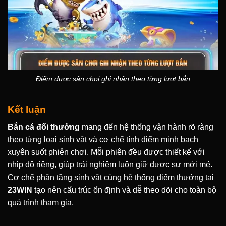
Điểm được sân chơi ghi nhận theo từng lượt bắn
Kết luận
Bắn cá đổi thưởng
mang đến hệ thống vận hành rõ ràng
theo từng loại sinh vật và cơ chế tính điểm minh bạch
xuyên suốt phiên chơi. Mỗi phiên đều được thiết kế với
nhịp độ riêng, giúp trải nghiệm luôn giữ được sự mới mẻ.
Cơ chế phân tầng sinh vật cùng hệ thống điểm thưởng tại
23WIN
tạo nên cấu trúc ổn định và dễ theo dõi cho toàn bộ
quá trình tham gia.