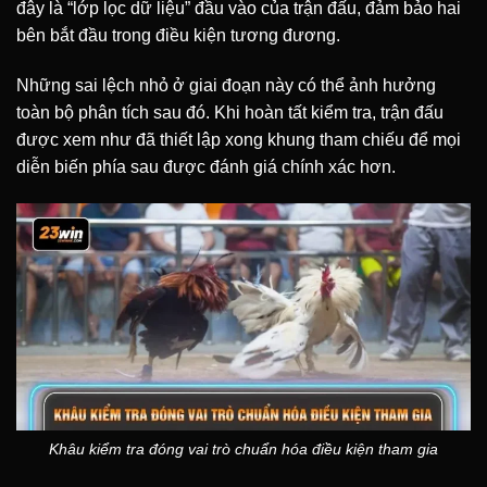
đây là “lớp lọc dữ liệu” đầu vào của trận đấu, đảm bảo hai
bên bắt đầu trong điều kiện tương đương.
Những sai lệch nhỏ ở giai đoạn này có thể ảnh hưởng
toàn bộ phân tích sau đó. Khi hoàn tất kiểm tra, trận đấu
được xem như đã thiết lập xong khung tham chiếu để mọi
diễn biến phía sau được đánh giá chính xác hơn.
Khâu kiểm tra đóng vai trò chuẩn hóa điều kiện tham gia