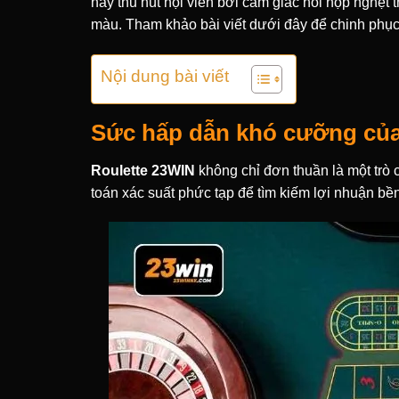
này thu hút hội viên bởi cảm giác hồi hộp nghẹt
màu. Tham khảo bài viết dưới đây để chinh phục
Nội dung bài viết
Sức hấp dẫn khó cưỡng của
Roulette 23WIN
không chỉ đơn thuần là một trò ch
toán xác suất phức tạp để tìm kiếm lợi nhuận bề