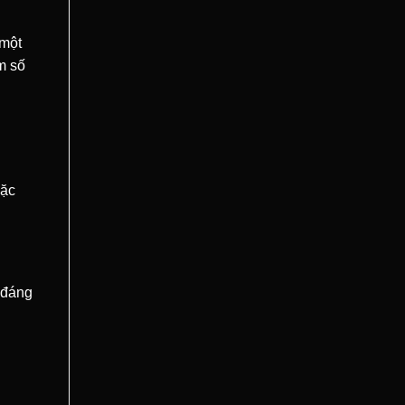
 một
m số
oặc
 đáng