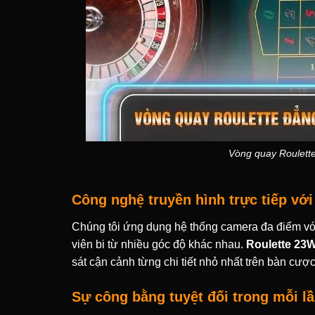
Vòng quay Roulette
Công nghệ truyền hình trực tiếp với
Chúng tôi ứng dụng hệ thống camera đa điểm với
viên bi từ nhiều góc độ khác nhau.
Roulette 23
sát cận cảnh từng chi tiết nhỏ nhất trên bàn cượ
Sự công bằng tuyệt đối trong mỗi lầ