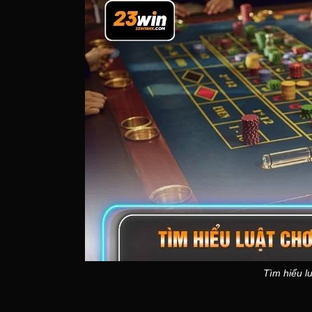
Tìm hiểu lu