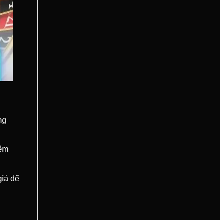
ng
iêm
giá để