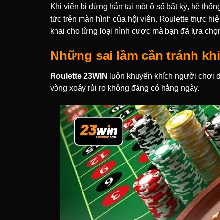
Khi viên bi dừng hẳn tại một ô số bất kỳ, hệ thốn
tức trên màn hình của hội viên. Roulette thực hi
khai cho từng loại hình cược mà bạn đã lựa chọ
Những sai lầm cần tránh kh
Roulette 23WIN
luôn khuyến khích người chơi du
vòng xoáy rủi ro không đáng có hằng ngày.