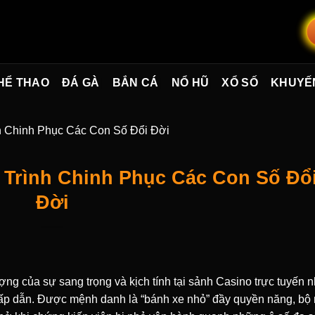
HỂ THAO
ĐÁ GÀ
BẮN CÁ
NỔ HŨ
XỔ SỐ
KHUYẾ
h Chinh Phục Các Con Số Đổi Đời
 Trình Chinh Phục Các Con Số Đổ
Đời
ợng của sự sang trọng và kịch tính tại sảnh Casino trực tuyến 
ỳ hấp dẫn. Được mệnh danh là “bánh xe nhỏ” đầy quyền năng, bộ