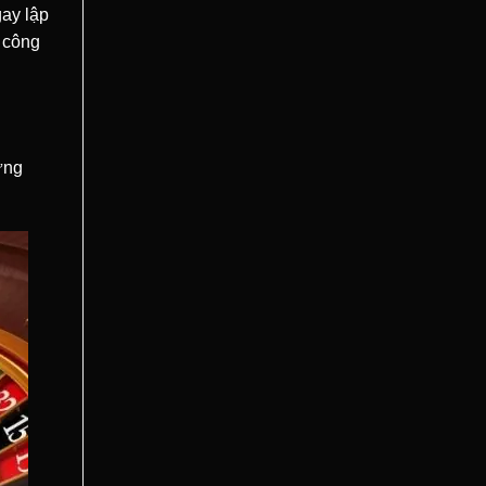
gay lập
t công
ững